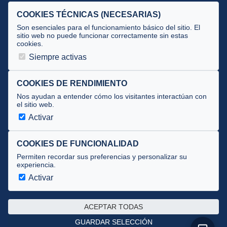
Selecciones
COOKIES TÉCNICAS (NECESARIAS)
Tecnificación
Son esenciales para el funcionamiento básico del sitio. El
sitio web no puede funcionar correctamente sin estas
cookies.
JUECES Y OFICIALES
Siempre activas
Comité de jueces
Documentos
COOKIES DE RENDIMIENTO
Nos ayudan a entender cómo los visitantes interactúan con
Cursos
el sitio web.
Circulares oficiales
Activar
Convocatorias y Equipaciones
COOKIES DE FUNCIONALIDAD
Permiten recordar sus preferencias y personalizar su
experiencia.
Av. José Atarés 101, semisótano. 50018 Zaragoza
(mapa)
Activar
976 516 083 ·
federacion@triatlonaragon.org
ACEPTAR TODAS
Privacidad
·
Cookies
GUARDAR SELECCIÓN