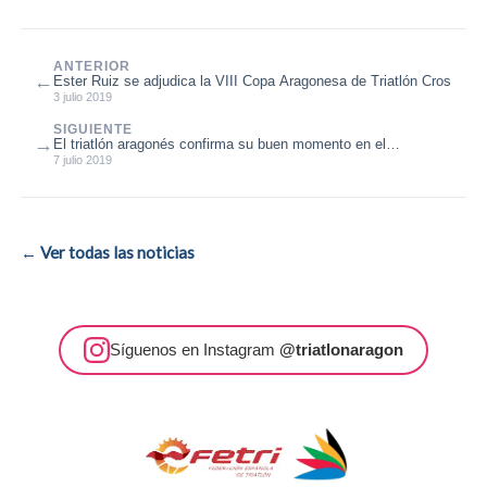
ANTERIOR
←
Ester Ruiz se adjudica la VIII Copa Aragonesa de Triatlón Cros
3 julio 2019
SIGUIENTE
→
El triatlón aragonés confirma su buen momento en el
Campeonato de España de Auto...
7 julio 2019
← Ver todas las noticias
Síguenos en Instagram
@triatlonaragon