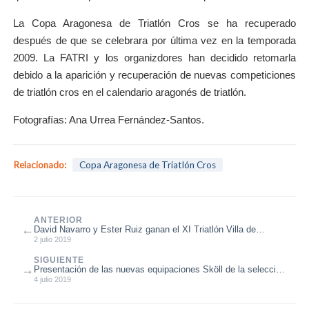
La Copa Aragonesa de Triatlón Cros se ha recuperado
después de que se celebrara por última vez en la temporada
2009. La FATRI y los organizdores han decidido retomarla
debido a la aparición y recuperación de nuevas competiciones
de triatlón cros en el calendario aragonés de triatlón.
Fotografías: Ana Urrea Fernández-Santos.
Relacionado:
Copa Aragonesa de Triatlón Cros
ANTERIOR
←
David Navarro y Ester Ruiz ganan el XI Triatlón Villa de
Sádaba
2 julio 2019
SIGUIENTE
→
Presentación de las nuevas equipaciones Sköll de la selección
aragonesa de triat...
4 julio 2019