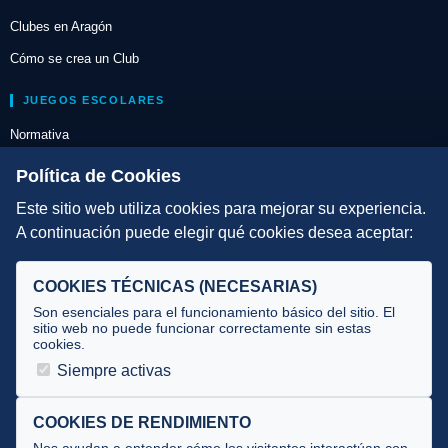
Clubes en Aragón
Cómo se crea un Club
JUEGOS ESCOLARES
Normativa
Escuelas de Triatlón
Política de Cookies
Este sitio web utiliza cookies para mejorar su experiencia.
DIRECCIÓN TÉCNICA
A continuación puede elegir qué cookies desea aceptar:
Criterios
Selecciones
COOKIES TÉCNICAS (NECESARIAS)
Tecnificación
Son esenciales para el funcionamiento básico del sitio. El
sitio web no puede funcionar correctamente sin estas
cookies.
JUECES Y OFICIALES
Siempre activas
Comité de jueces
Documentos
COOKIES DE RENDIMIENTO
Nos ayudan a entender cómo los visitantes interactúan con