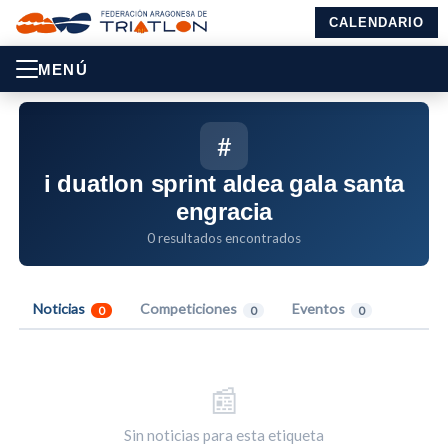
CALENDARIO
MENÚ
#
i duatlon sprint aldea gala santa
engracia
0 resultados encontrados
Noticias
Competiciones
Eventos
0
0
0
📰
Sin noticias para esta etiqueta