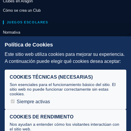
Clubes en Aragón
Cómo se crea un Club
JUEGOS ESCOLARES
Normativa
Escuelas de Triatlón
Política de Cookies
Este sitio web utiliza cookies para mejorar su experiencia.
DIRECCIÓN TÉCNICA
A continuación puede elegir qué cookies desea aceptar:
Criterios
Selecciones
COOKIES TÉCNICAS (NECESARIAS)
Tecnificación
Son esenciales para el funcionamiento básico del sitio. El
sitio web no puede funcionar correctamente sin estas
cookies.
JUECES Y OFICIALES
Siempre activas
Comité de jueces
Documentos
COOKIES DE RENDIMIENTO
Nos ayudan a entender cómo los visitantes interactúan con
Cursos
el sitio web.