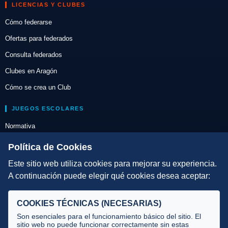
LICENCIAS Y CLUBES
Cómo federarse
Ofertas para federados
Consulta federados
Clubes en Aragón
Cómo se crea un Club
JUEGOS ESCOLARES
Normativa
Escuelas de Triatlón
Política de Cookies
Este sitio web utiliza cookies para mejorar su experiencia.
DIRECCIÓN TÉCNICA
A continuación puede elegir qué cookies desea aceptar:
Criterios
Selecciones
COOKIES TÉCNICAS (NECESARIAS)
Tecnificación
Son esenciales para el funcionamiento básico del sitio. El
sitio web no puede funcionar correctamente sin estas