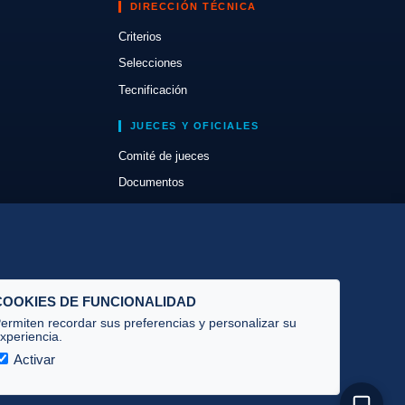
DIRECCIÓN TÉCNICA
Criterios
Selecciones
Tecnificación
JUECES Y OFICIALES
Comité de jueces
Documentos
Cursos
Circulares oficiales
Convocatorias y Equipaciones
COOKIES DE FUNCIONALIDAD
ermiten recordar sus preferencias y personalizar su
xperiencia.
Activar
Privacidad
·
Cookies