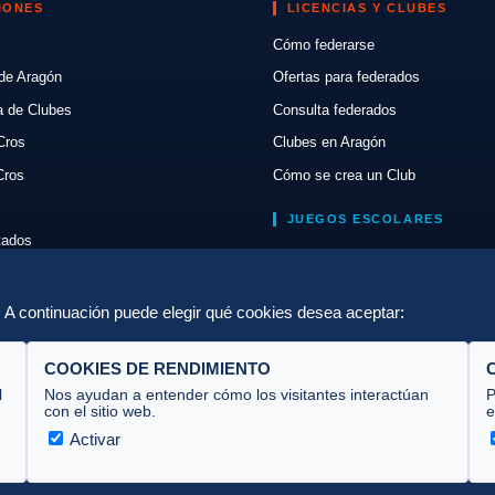
IONES
LICENCIAS Y CLUBES
Cómo federarse
de Aragón
Ofertas para federados
a de Clubes
Consulta federados
Cros
Clubes en Aragón
Cros
Cómo se crea un Club
JUEGOS ESCOLARES
ltados
Normativa
lón
Escuelas de Triatlón
a. A continuación puede elegir qué cookies desea aceptar:
COOKIES DE RENDIMIENTO
l
Nos ayudan a entender cómo los visitantes interactúan
P
con el sitio web.
e
Activar