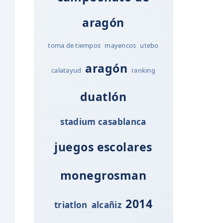
aragón
toma de tiempos
mayencos
utebo
aragón
calatayud
ranking
duatlón
stadium casablanca
juegos escolares
monegrosman
2014
triatlon
alcañiz