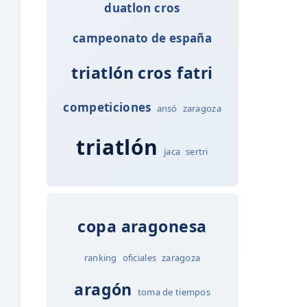
duatlon cros
campeonato de españa
triatlón cros
fatri
competiciones
ansó
zaragoza
triatlón
jaca
sertri
copa aragonesa
ranking
oficiales
zaragoza
aragón
toma de tiempos