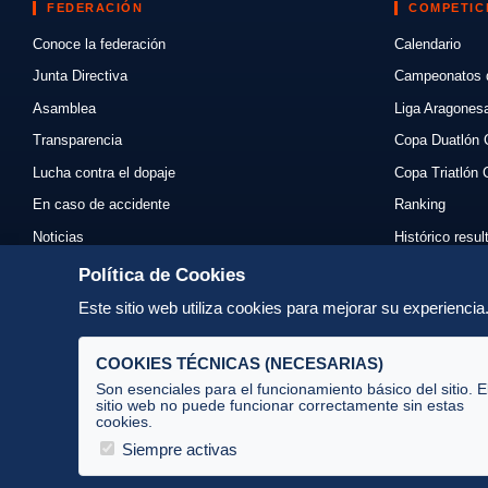
FEDERACIÓN
COMPETIC
Conoce la federación
Calendario
Junta Directiva
Campeonatos 
Asamblea
Liga Aragones
Transparencia
Copa Duatlón 
Lucha contra el dopaje
Copa Triatlón 
En caso de accidente
Ranking
Noticias
Histórico resu
Eventos
Mi primer triat
Política de Cookies
Enlaces
Normativas
Este sitio web utiliza cookies para mejorar su experienci
Contacto
Organizadores
COOKIES TÉCNICAS (NECESARIAS)
Son esenciales para el funcionamiento básico del sitio. E
sitio web no puede funcionar correctamente sin estas
cookies.
Av. José Atarés 101, semisótano. 50018 Zaragoza
(mapa)
Siempre activas
976 516 083 ·
federacion@triatlonaragon.org