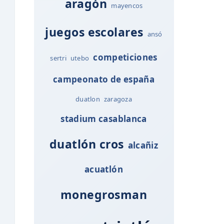
aragón
mayencos
juegos escolares
ansó
competiciones
sertri
utebo
campeonato de españa
duatlon
zaragoza
stadium casablanca
duatlón cros
alcañiz
acuatlón
monegrosman