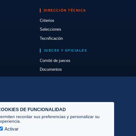
DIRECCIÓN TÉCNICA
Criterios
Selecciones
Tecnificación
JUECES Y OFICIALES
Comité de jueces
Documentos
Cursos
Circulares oficiales
Convocatorias y Equipaciones
COOKIES DE FUNCIONALIDAD
ermiten recordar sus preferencias y personalizar su
xperiencia.
Activar
Privacidad
·
Cookies