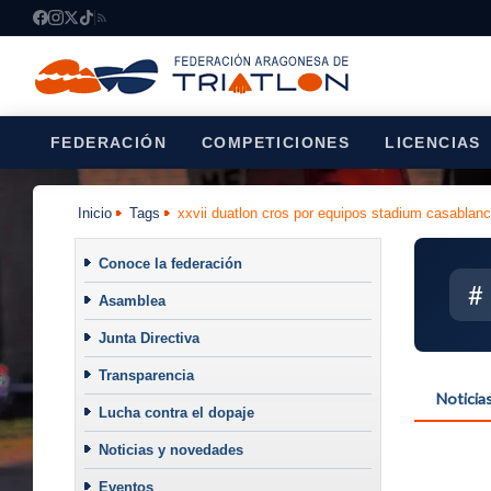
FEDERACIÓN
COMPETICIONES
LICENCIAS
Inicio
Tags
xxvii duatlon cros por equipos stadium casablan
Conoce la federación
#
Asamblea
Junta Directiva
Transparencia
Noticia
Lucha contra el dopaje
Noticias y novedades
Eventos