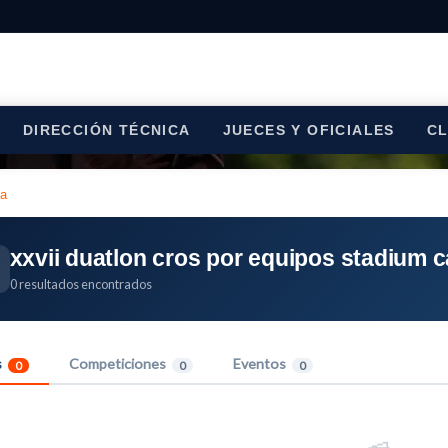
DIRECCIÓN TÉCNICA
JUECES Y OFICIALES
C
ca
xxvii duatlon cros por equipos stadium 
0 resultados encontrados
s
Competiciones
Eventos
0
0
0