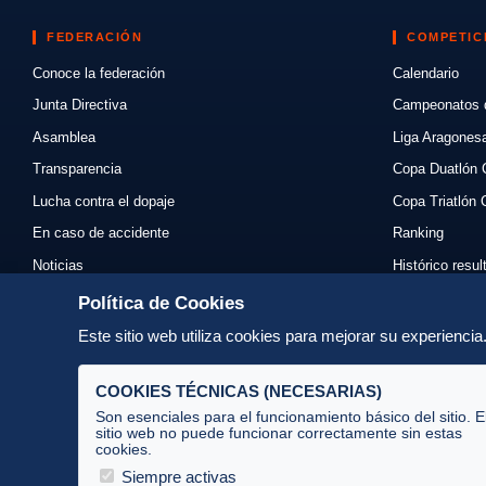
FEDERACIÓN
COMPETIC
Conoce la federación
Calendario
Junta Directiva
Campeonatos 
Asamblea
Liga Aragones
Transparencia
Copa Duatlón 
Lucha contra el dopaje
Copa Triatlón 
En caso de accidente
Ranking
Noticias
Histórico resu
Eventos
Mi primer triat
Política de Cookies
Enlaces
Normativas
Este sitio web utiliza cookies para mejorar su experienci
Contacto
Organizadores
COOKIES TÉCNICAS (NECESARIAS)
Son esenciales para el funcionamiento básico del sitio. E
sitio web no puede funcionar correctamente sin estas
cookies.
Av. José Atarés 101, semisótano. 50018 Zaragoza
(mapa)
Siempre activas
976 516 083 ·
federacion@triatlonaragon.org