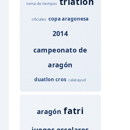
triatlón
toma de tiempos
copa aragonesa
oficiales
2014
campeonato de
aragón
duatlon cros
calatayud
fatri
aragón
juegos escolares