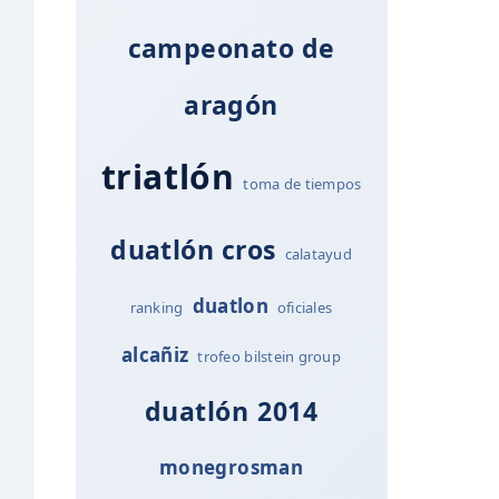
campeonato de
aragón
triatlón
toma de tiempos
duatlón cros
calatayud
duatlon
ranking
oficiales
alcañiz
trofeo bilstein group
duatlón
2014
monegrosman