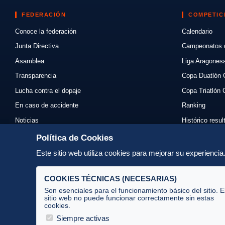
FEDERACIÓN
COMPETIC
Conoce la federación
Calendario
Junta Directiva
Campeonatos 
Asamblea
Liga Aragones
Transparencia
Copa Duatlón 
Lucha contra el dopaje
Copa Triatlón 
En caso de accidente
Ranking
Noticias
Histórico resu
Eventos
Mi primer triat
Política de Cookies
Enlaces
Normativas
Este sitio web utiliza cookies para mejorar su experienci
Contacto
Organizadores
COOKIES TÉCNICAS (NECESARIAS)
Son esenciales para el funcionamiento básico del sitio. E
sitio web no puede funcionar correctamente sin estas
cookies.
Av. José Atarés 101, semisótano. 50018 Zaragoza
(mapa)
Siempre activas
976 516 083 ·
federacion@triatlonaragon.org