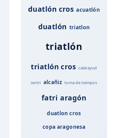
duatlón cros
acuatlón
duatlón
triatlon
triatlón
triatlón cros
calatayud
alcañiz
sertri
toma de tiempos
fatri
aragón
duatlon cros
copa aragonesa