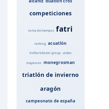
alcañiz
duatlon cros
competiciones
fatri
toma de tiempos
acuatlón
ranking
trofeo bilstein group
utebo
monegrosman
mayencos
triatlón de invierno
aragón
campeonato de españa