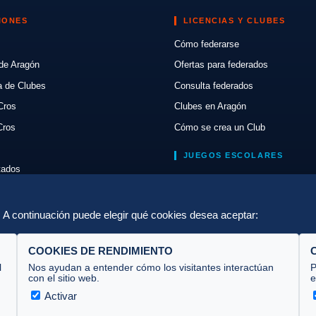
IONES
LICENCIAS Y CLUBES
Cómo federarse
de Aragón
Ofertas para federados
a de Clubes
Consulta federados
Cros
Clubes en Aragón
Cros
Cómo se crea un Club
JUEGOS ESCOLARES
ltados
Normativa
lón
Escuelas de Triatlón
a. A continuación puede elegir qué cookies desea aceptar:
COOKIES DE RENDIMIENTO
l
Nos ayudan a entender cómo los visitantes interactúan
P
con el sitio web.
e
Activar