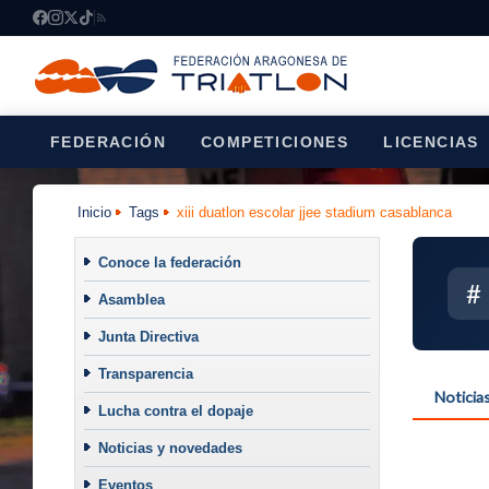
FEDERACIÓN
COMPETICIONES
LICENCIAS
Inicio
Tags
xiii duatlon escolar jjee stadium casablanca
Conoce la federación
#
Asamblea
Junta Directiva
Transparencia
Noticia
Lucha contra el dopaje
Noticias y novedades
Eventos