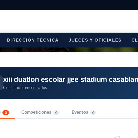
DIRECCIÓN TÉCNICA
JUECES Y OFICIALES
C
xiii duatlon escolar jjee stadium casabla
0 resultados encontrados
s
Competiciones
Eventos
0
0
0