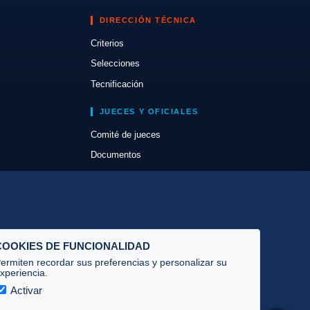
DIRECCIÓN TÉCNICA
Criterios
Selecciones
Tecnificación
JUECES Y OFICIALES
Comité de jueces
Documentos
Cursos
Circulares oficiales
Convocatorias y Equipaciones
COOKIES DE FUNCIONALIDAD
ermiten recordar sus preferencias y personalizar su
xperiencia.
Activar
Privacidad
·
Cookies