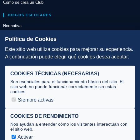
Cómo se crea un Club
JUEGOS ESCOLARES
Normativa
Escuelas de Triatlón
Política de Cookies
Este sitio web utiliza cookies para mejorar su experiencia.
DIRECCIÓN TÉCNICA
A continuación puede elegir qué cookies desea aceptar:
Criterios
Selecciones
COOKIES TÉCNICAS (NECESARIAS)
Tecnificación
Son esenciales para el funcionamiento básico del sitio. El
sitio web no puede funcionar correctamente sin estas
cookies.
JUECES Y OFICIALES
Siempre activas
Comité de jueces
Documentos
COOKIES DE RENDIMIENTO
Nos ayudan a entender cómo los visitantes interactúan con
Cursos
el sitio web.
Circulares oficiales
Activar