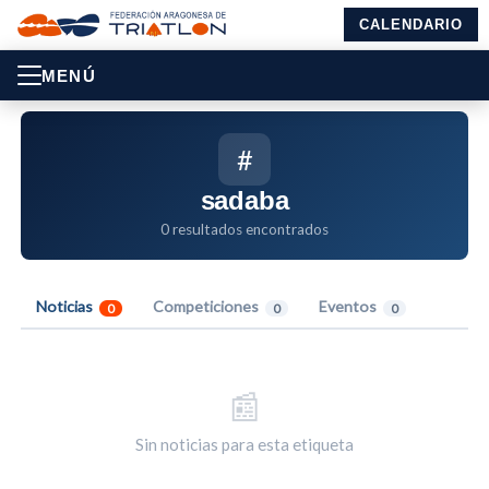
CALENDARIO
MENÚ
#
sadaba
0 resultados encontrados
Noticias
Competiciones
Eventos
0
0
0
📰
Sin noticias para esta etiqueta