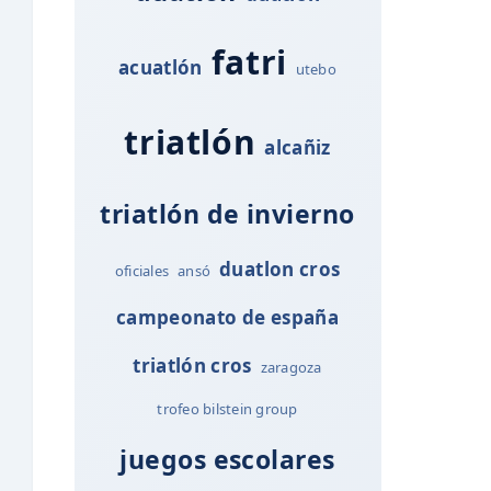
fatri
acuatlón
utebo
triatlón
alcañiz
triatlón de invierno
duatlon cros
oficiales
ansó
campeonato de españa
triatlón cros
zaragoza
trofeo bilstein group
juegos escolares