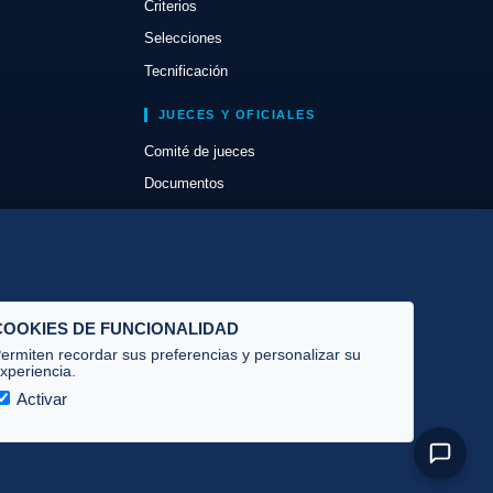
Criterios
Selecciones
Tecnificación
JUECES Y OFICIALES
Comité de jueces
Documentos
Cursos
Circulares oficiales
Convocatorias y Equipaciones
COOKIES DE FUNCIONALIDAD
ermiten recordar sus preferencias y personalizar su
xperiencia.
Activar
Privacidad
·
Cookies