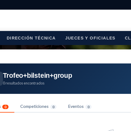
DIRECCIÓN TÉCNICA
JUECES Y OFICIALES
C
Trofeo+bilstein+group
0 resultados encontrados
s
Competiciones
Eventos
0
0
0