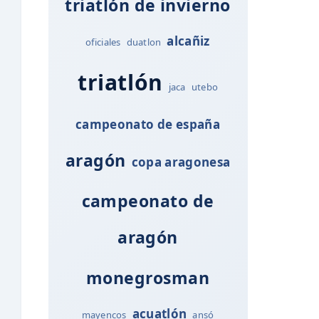
triatlón de invierno
alcañiz
oficiales
duatlon
triatlón
jaca
utebo
campeonato de españa
aragón
copa aragonesa
campeonato de
aragón
monegrosman
acuatlón
mayencos
ansó