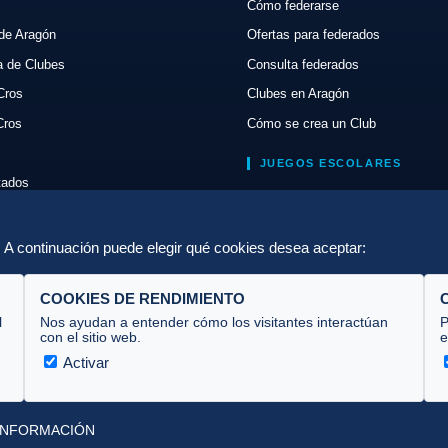
Cómo federarse
de Aragón
Ofertas para federados
a de Clubes
Consulta federados
Cros
Clubes en Aragón
Cros
Cómo se crea un Club
JUEGOS ESCOLARES
ltados
Normativa
lón
Escuelas de Triatlón
a. A continuación puede elegir qué cookies desea aceptar:
COOKIES DE RENDIMIENTO
l
Nos ayudan a entender cómo los visitantes interactúan
P
con el sitio web.
e
Activar
INFORMACIÓN
Desarrollado por
theflyingdevil.com