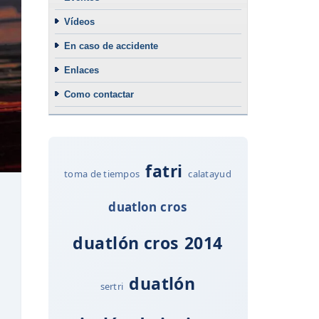
Vídeos
En caso de accidente
Enlaces
Como contactar
fatri
toma de tiempos
calatayud
duatlon cros
duatlón cros
2014
duatlón
sertri