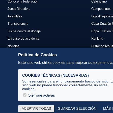
Conoce la federación
Calendario
Junta Directiva
Campeonatos 
Asamblea
Liga Aragones
Transparencia
Copa Duatlón 
Lucha contra el dopaje
Copa Triatlón 
En caso de accidente
Ranking
Noticias
Histórico resu
Eventos
Mi primer triat
Política de Cookies
Enlaces
Normativas
Este sitio web utiliza cookies para mejorar su experienci
Contacto
Organizadores
COOKIES TÉCNICAS (NECESARIAS)
Son esenciales para el funcionamiento básico del sitio. E
sitio web no puede funcionar correctamente sin estas
cookies.
Av. José Atarés 101, semisótano. 50018 Zaragoza
(mapa)
Siempre activas
976 516 083 ·
federacion@triatlonaragon.org
ACEPTAR TODAS
GUARDAR SELECCIÓN
MÁS 