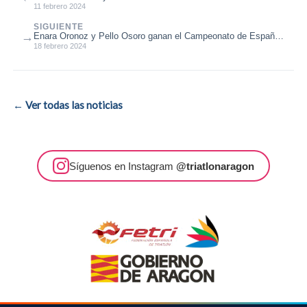
campeones de España de ...
11 febrero 2024
SIGUIENTE
→
Enara Oronoz y Pello Osoro ganan el Campeonato de España
de Triatlón de Invierno...
18 febrero 2024
← Ver todas las noticias
Síguenos en Instagram
@triatlonaragon