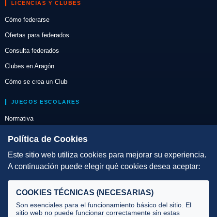
LICENCIAS Y CLUBES
Cómo federarse
Ofertas para federados
Consulta federados
Clubes en Aragón
Cómo se crea un Club
JUEGOS ESCOLARES
Normativa
Escuelas de Triatlón
Política de Cookies
Este sitio web utiliza cookies para mejorar su experiencia.
DIRECCIÓN TÉCNICA
A continuación puede elegir qué cookies desea aceptar:
Criterios
Selecciones
COOKIES TÉCNICAS (NECESARIAS)
Tecnificación
Son esenciales para el funcionamiento básico del sitio. El
sitio web no puede funcionar correctamente sin estas