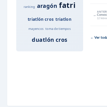
fatri
aragón
ranking
ANTER
←
Convoca
triatlón cros
triatlon
16:15h.
12 febre
mayencos
toma de tiempos
← Ver todas
duatlón cros