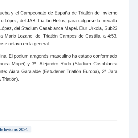
rueba y el Campeonato de España de Triatlón de Invierno
o López, del JAB Triatlón Helios, para colgarse la medalla
é López, del Stadium Casablanca Mapei. Elur Urkola, Sub23
ara Mario Lozano, del Triatlón Campos de Castilla, a 4:53.
ose octavo en la general.
lina. El podium aragonés masculino ha estado conformado
blanca Mapei) y 3º Alejandro Rada (Stadium Casablanca
nte: Aiara Garaialde (Estudener Triatlón Europa), 2ª Jara
riatlón).
de Invierno 2024.