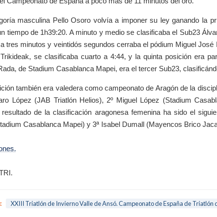
el Campeonato de España a poco más de 11 minutos del oro.
goría masculina Pello Osoro volvía a imponer su ley ganando la p
n tiempo de 1h39:20. A minuto y medio se clasificaba el Sub23 Álvar
y a tres minutos y veintidós segundos cerraba el pódium Miguel Jos
 Trikideak, se clasificaba cuarto a 4:44, y la quinta posición era p
Rada, de Stadium Casablanca Mapei, era el tercer Sub23, clasificánd
ción también era valedera como campeonato de Aragón de la discip
varo López (JAB Triatlón Helios), 2º Miguel López (Stadium Casa
 resultado de la clasificación aragonesa femenina ha sido el siguie
adium Casablanca Mapei) y 3ª Isabel Dumall (Mayencos Brico Jaca T
iones.
TRI.
:
XXIII Triatlón de Invierno Valle de Ansó. Campeonato de España de Triatlón 