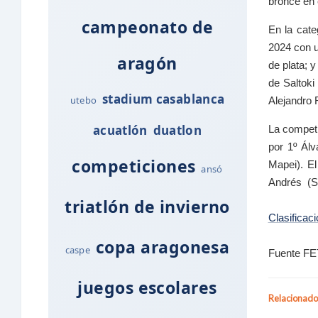
bronce en 
campeonato de
En la cate
2024 con u
aragón
de plata; 
de Saltoki
stadium casablanca
utebo
Alejandro 
acuatlón
duatlon
La competi
por 1º Ál
competiciones
Mapei). El
ansó
Andrés (St
triatlón de invierno
Clasificac
copa aragonesa
caspe
Fuente FE
juegos escolares
Relacionado