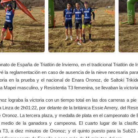
ato de España de Triatlón de Invierno, en el tradicional Triatlón de I
é la reglamentación en caso de ausencia de la nieve necesaria para 
oria en la prueba y el nacional de Enara Oronoz, de Saltoki Trik
 Mapei masculino, y Resistentia T3 femenina, se llevaban la victoria
oz lograba la victoria con un tiempo total en las dos carreras a p
 Linza de 2h01:22, por delante de la británica Essie Amery, del Res
 Oronoz. La tercera plaza, y medalla de plata en el campeonato de 
 medio de la ganadora y campeona. El cuarto lugar de la clasifi
a T3, a diez minutos de Oronoz; y el quinto puesto para la Sub2