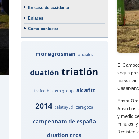
En caso de accidente
Enlaces
Como contactar
monegrosman
oficiales
El Campeon
triatlón
duatlón
según prev
nueva vict
Casablanca
alcañiz
trofeo bilstein group
Enara Oron
2014
calatayud
zaragoza
Ansó hasta
y medio de
campeonato de españa
minutos y
Resistenti
duatlon cros