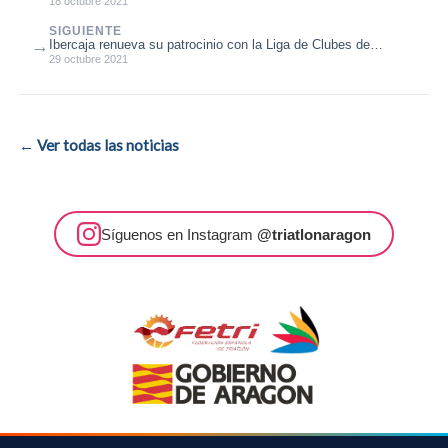
Copa aragonesa de du...
18 octubre 2021
SIGUIENTE
→
Ibercaja renueva su patrocinio con la Liga de Clubes de
Triatlón 2022
29 octubre 2021
← Ver todas las noticias
Síguenos en Instagram
@triatlonaragon