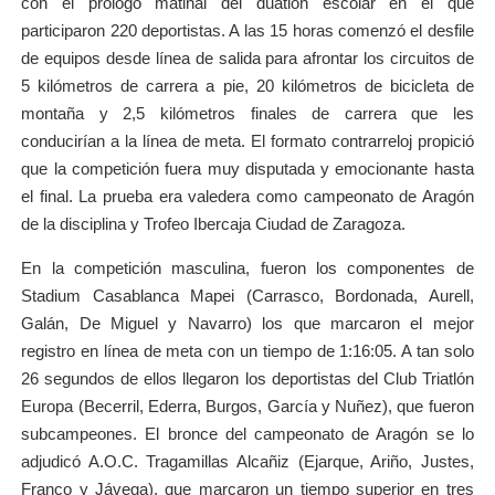
con el prólogo matinal del duatlón escolar en el que
participaron 220 deportistas. A las 15 horas comenzó el desfile
de equipos desde línea de salida para afrontar los circuitos de
5 kilómetros de carrera a pie, 20 kilómetros de bicicleta de
montaña y 2,5 kilómetros finales de carrera que les
conducirían a la línea de meta. El formato contrarreloj propició
que la competición fuera muy disputada y emocionante hasta
el final. La prueba era valedera como campeonato de Aragón
de la disciplina y Trofeo Ibercaja Ciudad de Zaragoza.
En la competición masculina, fueron los componentes de
Stadium Casablanca Mapei (Carrasco, Bordonada, Aurell,
Galán, De Miguel y Navarro) los que marcaron el mejor
registro en línea de meta con un tiempo de 1:16:05. A tan solo
26 segundos de ellos llegaron los deportistas del Club Triatlón
Europa (Becerril, Ederra, Burgos, García y Nuñez), que fueron
subcampeones. El bronce del campeonato de Aragón se lo
adjudicó A.O.C. Tragamillas Alcañiz (Ejarque, Ariño, Justes,
Franco y Jávega), que marcaron un tiempo superior en tres