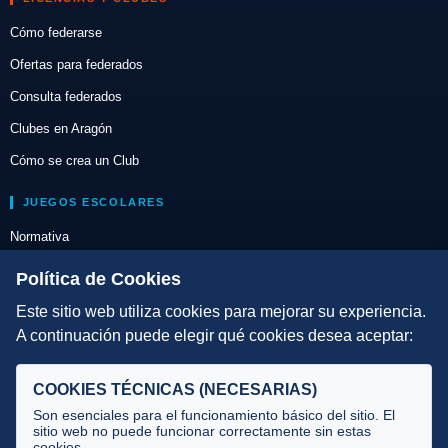
Cómo federarse
Ofertas para federados
Consulta federados
Clubes en Aragón
Cómo se crea un Club
JUEGOS ESCOLARES
Normativa
Escuelas de Triatlón
Política de Cookies
Este sitio web utiliza cookies para mejorar su experiencia.
DIRECCIÓN TÉCNICA
A continuación puede elegir qué cookies desea aceptar:
Criterios
Selecciones
COOKIES TÉCNICAS (NECESARIAS)
Tecnificación
Son esenciales para el funcionamiento básico del sitio. El
sitio web no puede funcionar correctamente sin estas
cookies.