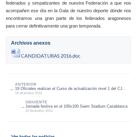
federados y simpatizantes de nuestra Federación a que nos
acompañen ese día en la Gala de nuestro deporte dónde nos
encontramos una gran parte de los federados aragoneses
para cerrar definitivamente una gran temporada.
Archivos anexos
CANDIDATURAS 2016.doc
ANTERIOR
←
19 Oficiales realizan el Curso de actualización nivel 1 del CJO
de la FATRI
18 diciembre 2016
SIGUIENTE
→
Jornada festiva en el 100x100 Swim Stadium Casablanca
20 diciembre 2016
← Ver todas las noticias