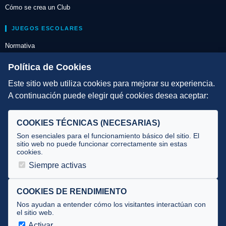
Cómo se crea un Club
JUEGOS ESCOLARES
Normativa
Escuelas de Triatlón
Política de Cookies
Este sitio web utiliza cookies para mejorar su experiencia.
DIRECCIÓN TÉCNICA
A continuación puede elegir qué cookies desea aceptar:
Criterios
Selecciones
COOKIES TÉCNICAS (NECESARIAS)
Tecnificación
Son esenciales para el funcionamiento básico del sitio. El
sitio web no puede funcionar correctamente sin estas
cookies.
JUECES Y OFICIALES
Siempre activas
Comité de jueces
Documentos
COOKIES DE RENDIMIENTO
Nos ayudan a entender cómo los visitantes interactúan con
Cursos
el sitio web.
Circulares oficiales
Activar