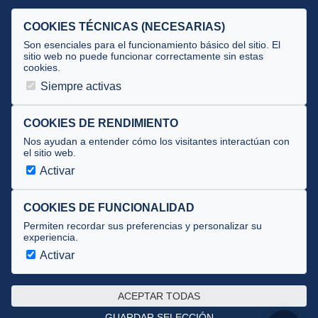
Selecciones
COOKIES TÉCNICAS (NECESARIAS)
Tecnificación
Son esenciales para el funcionamiento básico del sitio. El
sitio web no puede funcionar correctamente sin estas
cookies.
JUECES Y OFICIALES
Siempre activas
Comité de jueces
Documentos
COOKIES DE RENDIMIENTO
Nos ayudan a entender cómo los visitantes interactúan con
Cursos
el sitio web.
Circulares oficiales
Activar
Convocatorias y Equipaciones
COOKIES DE FUNCIONALIDAD
Permiten recordar sus preferencias y personalizar su
experiencia.
Av. José Atarés 101, semisótano. 50018 Zaragoza
(mapa)
Activar
976 516 083 ·
federacion@triatlonaragon.org
ACEPTAR TODAS
Privacidad
·
Cookies
GUARDAR SELECCIÓN