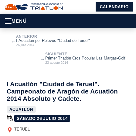
CALENDARIO
MENÚ
ANTERIOR
←
I Acuatlón por Relevos "Ciudad de Teruel"
26 julio 2014
SIGUIENTE
→
Primer Triatlón Cros Popular Las Margas-Golf
23 agosto 2014
I Acuatlón "Ciudad de Teruel".
Campeonato de Aragón de Acuatlón
2014 Absoluto y Cadete.
ACUATLÓN
SÁBADO 26 JULIO 2014
TERUEL