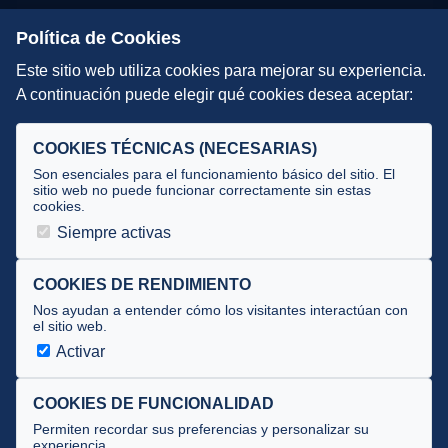
Escuelas de Triatlón
Política de Cookies
Este sitio web utiliza cookies para mejorar su experiencia.
DIRECCIÓN TÉCNICA
A continuación puede elegir qué cookies desea aceptar:
Criterios
Selecciones
COOKIES TÉCNICAS (NECESARIAS)
Tecnificación
Son esenciales para el funcionamiento básico del sitio. El
sitio web no puede funcionar correctamente sin estas
cookies.
JUECES Y OFICIALES
Siempre activas
Comité de jueces
Documentos
COOKIES DE RENDIMIENTO
Nos ayudan a entender cómo los visitantes interactúan con
Cursos
el sitio web.
Circulares oficiales
Activar
Convocatorias y Equipaciones
COOKIES DE FUNCIONALIDAD
Permiten recordar sus preferencias y personalizar su
experiencia.