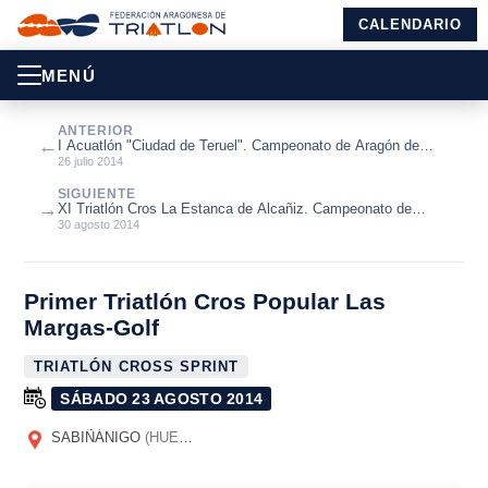
CALENDARIO
MENÚ
ANTERIOR
←
I Acuatlón "Ciudad de Teruel". Campeonato de Aragón de
Acuatlón 2014 Absoluto y ...
26 julio 2014
SIGUIENTE
→
XI Triatlón Cros La Estanca de Alcañiz. Campeonato de
Aragón de Triatlón Cros 20...
30 agosto 2014
Primer Triatlón Cros Popular Las
Margas-Golf
TRIATLÓN CROSS SPRINT
SÁBADO 23 AGOSTO 2014
SABIÑÁNIGO
(HUESCA)