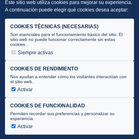
Este sitio web utiliza cookies para mejorar su experiencia.
DIRECCIÓN TÉCNICA
A continuación puede elegir qué cookies desea aceptar:
Criterios
Selecciones
COOKIES TÉCNICAS (NECESARIAS)
Tecnificación
Son esenciales para el funcionamiento básico del sitio. El
sitio web no puede funcionar correctamente sin estas
cookies.
JUECES Y OFICIALES
Siempre activas
Comité de jueces
Documentos
COOKIES DE RENDIMIENTO
Nos ayudan a entender cómo los visitantes interactúan con
Cursos
el sitio web.
Circulares oficiales
Activar
Convocatorias y Equipaciones
COOKIES DE FUNCIONALIDAD
Permiten recordar sus preferencias y personalizar su
experiencia.
Av. José Atarés 101, semisótano. 50018 Zaragoza
(mapa)
Activar
976 516 083 ·
federacion@triatlonaragon.org