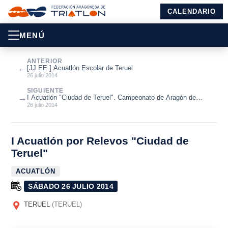
CALENDARIO
MENÚ
ANTERIOR
←
[JJ.EE.] Acuatlón Escolar de Teruel
26 julio 2014
SIGUIENTE
→
I Acuatlón "Ciudad de Teruel". Campeonato de Aragón de
Acuatlón 2014 Absoluto y ...
26 julio 2014
I Acuatlón por Relevos "Ciudad de
Teruel"
ACUATLÓN
SÁBADO 26 JULIO 2014
TERUEL
(TERUEL)