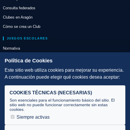
Consulta federados
Clubes en Aragón
Cómo se crea un Club
JUEGOS ESCOLARES
Normativa
Escuelas de Triatlón
Política de Cookies
Este sitio web utiliza cookies para mejorar su experiencia.
DIRECCIÓN TÉCNICA
A continuación puede elegir qué cookies desea aceptar:
Criterios
Selecciones
COOKIES TÉCNICAS (NECESARIAS)
Tecnificación
Son esenciales para el funcionamiento básico del sitio. El
sitio web no puede funcionar correctamente sin estas
cookies.
JUECES Y OFICIALES
Siempre activas
Comité de jueces