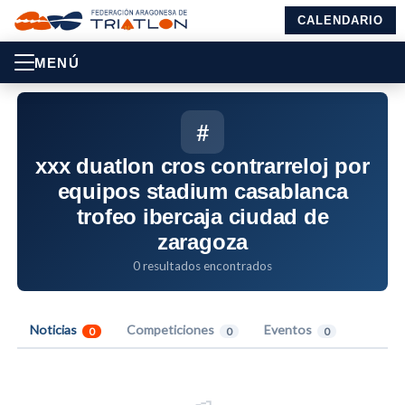
CALENDARIO
MENÚ
#
xxx duatlon cros contrarreloj por
equipos stadium casablanca
trofeo ibercaja ciudad de
zaragoza
0 resultados encontrados
Noticias
Competiciones
Eventos
0
0
0