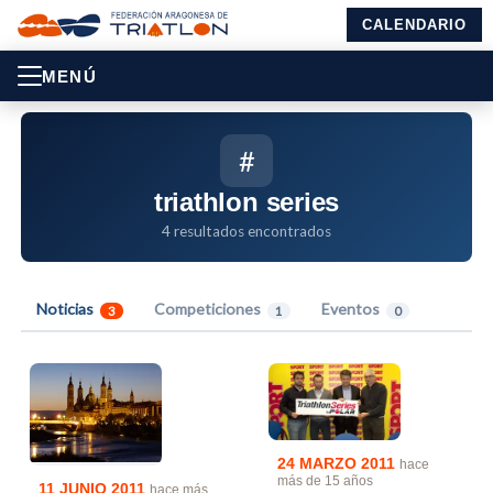
CALENDARIO
MENÚ
#
triathlon series
4 resultados encontrados
Noticias
Competiciones
Eventos
3
1
0
24 MARZO 2011
hace
más de 15 años
11 JUNIO 2011
hace más