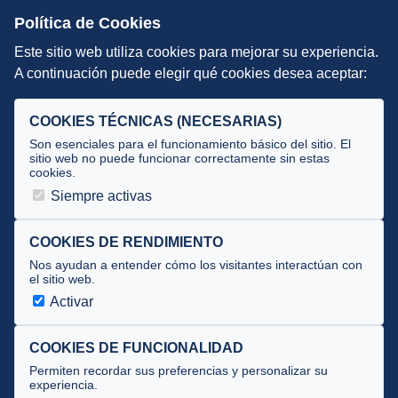
Escuelas de Triatlón
Política de Cookies
Este sitio web utiliza cookies para mejorar su experiencia.
DIRECCIÓN TÉCNICA
A continuación puede elegir qué cookies desea aceptar:
Criterios
Selecciones
COOKIES TÉCNICAS (NECESARIAS)
Tecnificación
Son esenciales para el funcionamiento básico del sitio. El
sitio web no puede funcionar correctamente sin estas
cookies.
JUECES Y OFICIALES
Siempre activas
Comité de jueces
Documentos
COOKIES DE RENDIMIENTO
Nos ayudan a entender cómo los visitantes interactúan con
Cursos
el sitio web.
Circulares oficiales
Activar
Convocatorias y Equipaciones
COOKIES DE FUNCIONALIDAD
Permiten recordar sus preferencias y personalizar su
experiencia.