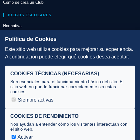
Cómo se crea un Club
JUEGOS ESCOLARES
Normativa
Escuelas de Triatlón
Política de Cookies
Este sitio web utiliza cookies para mejorar su experiencia.
DIRECCIÓN TÉCNICA
A continuación puede elegir qué cookies desea aceptar:
Criterios
Selecciones
COOKIES TÉCNICAS (NECESARIAS)
Tecnificación
Son esenciales para el funcionamiento básico del sitio. El
sitio web no puede funcionar correctamente sin estas
cookies.
JUECES Y OFICIALES
Siempre activas
Comité de jueces
Documentos
COOKIES DE RENDIMIENTO
Nos ayudan a entender cómo los visitantes interactúan con
Cursos
el sitio web.
Circulares oficiales
Activar