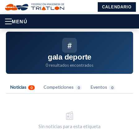
CALENDARIO
MENÚ
#
gala deporte
0 resultados encontrados
Noticias
Competiciones
Eventos
0
0
0
📰
Sin noticias para esta etiqueta