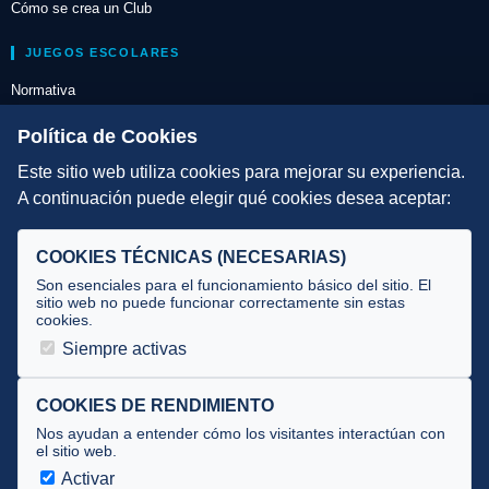
Cómo se crea un Club
JUEGOS ESCOLARES
Normativa
Escuelas de Triatlón
Política de Cookies
Este sitio web utiliza cookies para mejorar su experiencia.
DIRECCIÓN TÉCNICA
A continuación puede elegir qué cookies desea aceptar:
Criterios
Selecciones
COOKIES TÉCNICAS (NECESARIAS)
Tecnificación
Son esenciales para el funcionamiento básico del sitio. El
sitio web no puede funcionar correctamente sin estas
cookies.
JUECES Y OFICIALES
Siempre activas
Comité de jueces
Documentos
COOKIES DE RENDIMIENTO
Nos ayudan a entender cómo los visitantes interactúan con
Cursos
el sitio web.
Circulares oficiales
Activar