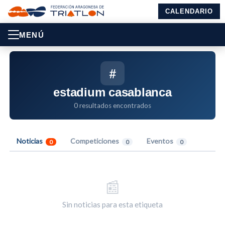
CALENDARIO
MENÚ
#
estadium casablanca
0 resultados encontrados
Noticias
Competiciones
Eventos
0
0
0
📰
Sin noticias para esta etiqueta