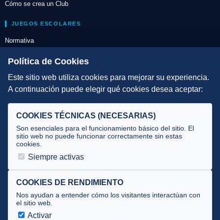
Cómo se crea un Club
JUEGOS ESCOLARES
Normativa
Escuelas de Triatlón
Política de Cookies
Este sitio web utiliza cookies para mejorar su experiencia.
DIRECCIÓN TÉCNICA
A continuación puede elegir qué cookies desea aceptar:
Criterios
Selecciones
COOKIES TÉCNICAS (NECESARIAS)
Tecnificación
Son esenciales para el funcionamiento básico del sitio. El
sitio web no puede funcionar correctamente sin estas
cookies.
JUECES Y OFICIALES
Siempre activas
Comité de jueces
Documentos
COOKIES DE RENDIMIENTO
Nos ayudan a entender cómo los visitantes interactúan con
Cursos
el sitio web.
Circulares oficiales
Activar