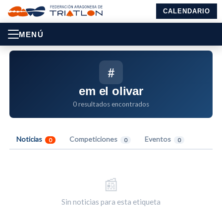
CALENDARIO
MENÚ
#
em el olivar
0 resultados encontrados
Noticias
Competiciones
Eventos
0
0
0
📰
Sin noticias para esta etiqueta