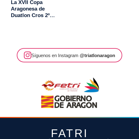
La XVII Copa
Aragonesa de
Duatlon Cros 2º
Trofeo Transizion
se decidirá en
Monzón
Síguenos en Instagram
@triatlonaragon
FATRI