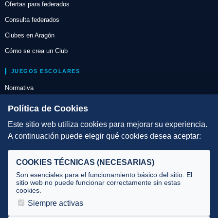
Ofertas para federados
Consulta federados
Clubes en Aragón
Cómo se crea un Club
JUEGOS ESCOLARES
Normativa
Escuelas de Triatlón
Política de Cookies
Este sitio web utiliza cookies para mejorar su experiencia.
DIRECCIÓN TÉCNICA
A continuación puede elegir qué cookies desea aceptar:
Criterios
Selecciones
COOKIES TÉCNICAS (NECESARIAS)
Tecnificación
Son esenciales para el funcionamiento básico del sitio. El
sitio web no puede funcionar correctamente sin estas
cookies.
JUECES Y OFICIALES
Siempre activas
Comité de jueces