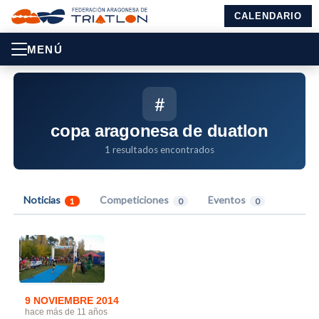
CALENDARIO
MENÚ
#
copa aragonesa de duatlon
1 resultados encontrados
Noticias
Competiciones
Eventos
1
0
0
9 NOVIEMBRE 2014
hace más de 11 años