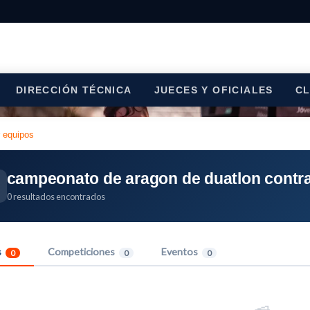
DIRECCIÓN TÉCNICA
JUECES Y OFICIALES
C
r equipos
campeonato de aragon de duatlon contra
0 resultados encontrados
s
Competiciones
Eventos
0
0
0