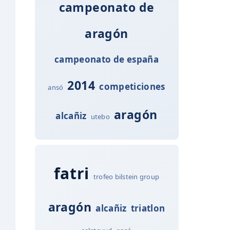
campeonato de
aragón
campeonato de españa
2014
competiciones
ansó
aragón
alcañiz
utebo
fatri
trofeo bilstein group
aragón
alcañiz
triatlon