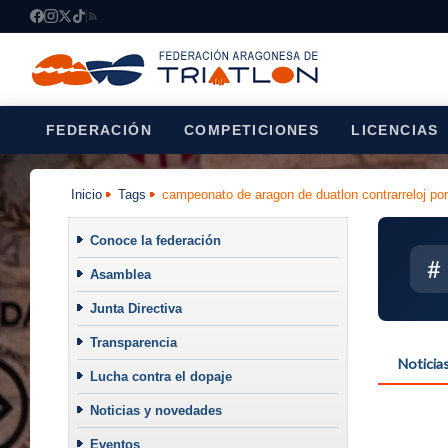
FEDERACIÓN
COMPETICIONES
LICENCIAS
Inicio
Tags
campeonato de aragon de duatlon contrarreloj po
Conoce la federación
#
Asamblea
Junta Directiva
Transparencia
Noticia
Lucha contra el dopaje
Noticias y novedades
Eventos