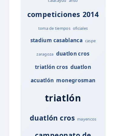
calatayud
ansó
competiciones
2014
toma de tiempos
oficiales
stadium casablanca
caspe
duatlon cros
zaragoza
triatlón cros
duatlon
acuatlón
monegrosman
triatlón
duatlón cros
mayencos
campeonato de