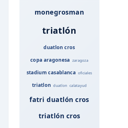
monegrosman
triatlón
duatlon cros
copa aragonesa
zaragoza
stadium casablanca
oficiales
triatlon
duatlon
calatayud
fatri
duatlón cros
triatlón cros