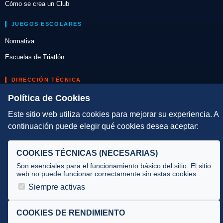
Cómo se crea un Club
JUEGOS ESCOLARES
Normativa
Escuelas de Triatlón
DIRECCIÓN TÉCNICA
Política de Cookies
Criterios
Selecciones
Este sitio web utiliza cookies para mejorar su experiencia. A
continuación puede elegir qué cookies desea aceptar:
Tecnificación
JUECES Y OFICIALES
COOKIES TÉCNICAS (NECESARIAS)
Son esenciales para el funcionamiento básico del sitio. El sitio
Comité de jueces
web no puede funcionar correctamente sin estas cookies.
Documentos
Siempre activas
Cursos
COOKIES DE RENDIMIENTO
Circulares oficiales