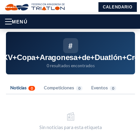
CALENDARIO
MENÚ
#
XXV+Copa+Aragonesa+de+Duatlón+Cro
0 resultados encontrados
Noticias
Competiciones
Eventos
0
0
0
📰
Sin noticias para esta etiqueta