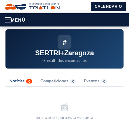
CALENDARIO
MENÚ
#
SERTRI+Zaragoza
0 resultados encontrados
Noticias
Competiciones
Eventos
0
0
0
📰
Sin noticias para esta etiqueta