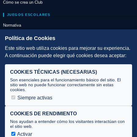
Cómo se crea un Club
JUEGOS ESCOLARES
Normativa
Escuelas de Triatlón
Política de Cookies
Este sitio web utiliza cookies para mejorar su experiencia.
DIRECCIÓN TÉCNICA
A continuación puede elegir qué cookies desea aceptar:
Criterios
Selecciones
COOKIES TÉCNICAS (NECESARIAS)
Tecnificación
Son esenciales para el funcionamiento básico del sitio. El
sitio web no puede funcionar correctamente sin estas
cookies.
JUECES Y OFICIALES
Siempre activas
Comité de jueces
Documentos
COOKIES DE RENDIMIENTO
Nos ayudan a entender cómo los visitantes interactúan con
Cursos
el sitio web.
Circulares oficiales
Activar