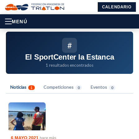
CALENDARIO
MENÚ
#
El SportCenter la Estanca
1 resultados encontrados
Noticias
Competiciones
Eventos
1
0
0
6 MAYO 2021
hace más