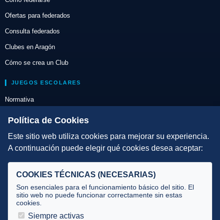
Ofertas para federados
Consulta federados
Clubes en Aragón
Cómo se crea un Club
JUEGOS ESCOLARES
Normativa
Escuelas de Triatlón
Política de Cookies
Este sitio web utiliza cookies para mejorar su experiencia.
DIRECCIÓN TÉCNICA
A continuación puede elegir qué cookies desea aceptar:
Criterios
Selecciones
COOKIES TÉCNICAS (NECESARIAS)
Tecnificación
Son esenciales para el funcionamiento básico del sitio. El
sitio web no puede funcionar correctamente sin estas
cookies.
JUECES Y OFICIALES
Siempre activas