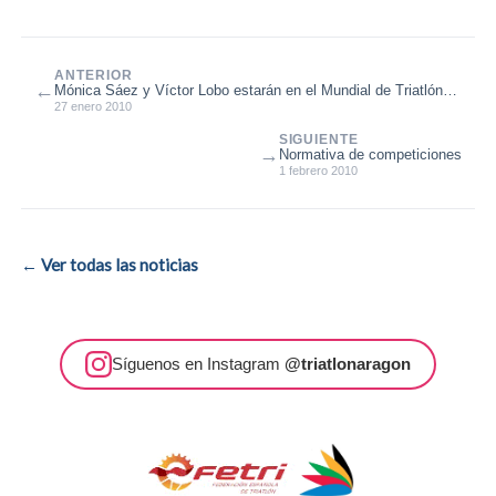
ANTERIOR
←
Mónica Sáez y Víctor Lobo estarán en el Mundial de Triatlón
de Invierno
27 enero 2010
SIGUIENTE
→
Normativa de competiciones
1 febrero 2010
← Ver todas las noticias
Síguenos en Instagram
@triatlonaragon