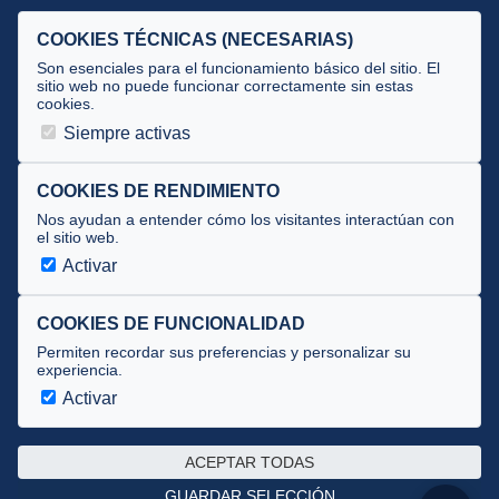
Selecciones
COOKIES TÉCNICAS (NECESARIAS)
Tecnificación
Son esenciales para el funcionamiento básico del sitio. El
sitio web no puede funcionar correctamente sin estas
cookies.
JUECES Y OFICIALES
Siempre activas
Comité de jueces
Documentos
COOKIES DE RENDIMIENTO
Nos ayudan a entender cómo los visitantes interactúan con
Cursos
el sitio web.
Circulares oficiales
Activar
Convocatorias y Equipaciones
COOKIES DE FUNCIONALIDAD
Permiten recordar sus preferencias y personalizar su
experiencia.
Av. José Atarés 101, semisótano. 50018 Zaragoza
(mapa)
Activar
976 516 083 ·
federacion@triatlonaragon.org
ACEPTAR TODAS
Privacidad
·
Cookies
GUARDAR SELECCIÓN