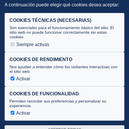
A continuación puede elegir qué cookies desea aceptar:
Criterios
Selecciones
COOKIES TÉCNICAS (NECESARIAS)
Tecnificación
Son esenciales para el funcionamiento básico del sitio. El
sitio web no puede funcionar correctamente sin estas
cookies.
JUECES Y OFICIALES
Siempre activas
Comité de jueces
Documentos
COOKIES DE RENDIMIENTO
Nos ayudan a entender cómo los visitantes interactúan con
Cursos
el sitio web.
Circulares oficiales
Activar
Convocatorias y Equipaciones
COOKIES DE FUNCIONALIDAD
Permiten recordar sus preferencias y personalizar su
experiencia.
Av. José Atarés 101, semisótano. 50018 Zaragoza
(mapa)
Activar
976 516 083 ·
federacion@triatlonaragon.org