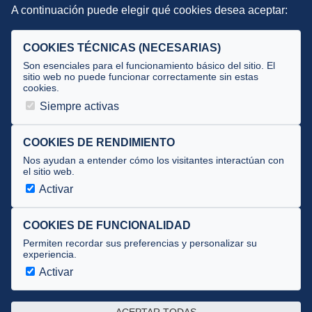
A continuación puede elegir qué cookies desea aceptar:
Criterios
Selecciones
COOKIES TÉCNICAS (NECESARIAS)
Tecnificación
Son esenciales para el funcionamiento básico del sitio. El
sitio web no puede funcionar correctamente sin estas
cookies.
JUECES Y OFICIALES
Siempre activas
Comité de jueces
Documentos
COOKIES DE RENDIMIENTO
Nos ayudan a entender cómo los visitantes interactúan con
Cursos
el sitio web.
Circulares oficiales
Activar
Convocatorias y Equipaciones
COOKIES DE FUNCIONALIDAD
Permiten recordar sus preferencias y personalizar su
experiencia.
Av. José Atarés 101, semisótano. 50018 Zaragoza
(mapa)
Activar
976 516 083 ·
federacion@triatlonaragon.org