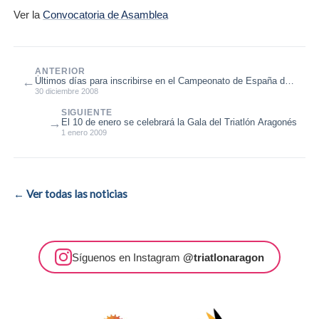
Ver la
Convocatoria de Asamblea
ANTERIOR
←
Últimos días para inscribirse en el Campeonato de España de
Triatlón de Invierno...
30 diciembre 2008
SIGUIENTE
→
El 10 de enero se celebrará la Gala del Triatlón Aragonés
1 enero 2009
← Ver todas las noticias
Síguenos en Instagram
@triatlonaragon