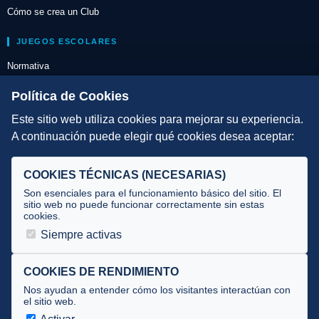
Cómo se crea un Club
JUEGOS ESCOLARES
Normativa
Escuelas de Triatlón
Política de Cookies
Este sitio web utiliza cookies para mejorar su experiencia.
DIRECCIÓN TÉCNICA
A continuación puede elegir qué cookies desea aceptar:
Criterios
Selecciones
COOKIES TÉCNICAS (NECESARIAS)
Tecnificación
Son esenciales para el funcionamiento básico del sitio. El
sitio web no puede funcionar correctamente sin estas
cookies.
JUECES Y OFICIALES
Siempre activas
Comité de jueces
Documentos
COOKIES DE RENDIMIENTO
Nos ayudan a entender cómo los visitantes interactúan con
Cursos
el sitio web.
Circulares oficiales