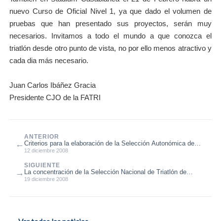
nuevo Curso de Oficial Nivel 1, ya que dado el volumen de
pruebas que han presentado sus proyectos, serán muy
necesarios. Invitamos a todo el mundo a que conozca el
triatlón desde otro punto de vista, no por ello menos atractivo y
cada dia más necesario.
Juan Carlos Ibáñez Gracia
Presidente CJO de la FATRI
ANTERIOR
←
Criterios para la elaboración de la Selección Autonómica de
Duatlón
12 diciembre 2008
SIGUIENTE
→
La concentración de la Selección Nacional de Triatlón de
Invierno se desarrolla ...
19 diciembre 2008