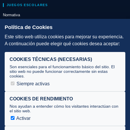
JUEGOS ESCOLARES
Normativa
Escuelas de Triatlón
Política de Cookies
Este sitio web utiliza cookies para mejorar su experiencia.
DIRECCIÓN TÉCNICA
A continuación puede elegir qué cookies desea aceptar:
Criterios
Selecciones
COOKIES TÉCNICAS (NECESARIAS)
Tecnificación
Son esenciales para el funcionamiento básico del sitio. El
sitio web no puede funcionar correctamente sin estas
cookies.
JUECES Y OFICIALES
Siempre activas
Comité de jueces
Documentos
COOKIES DE RENDIMIENTO
Nos ayudan a entender cómo los visitantes interactúan con
Cursos
el sitio web.
Circulares oficiales
Activar
Convocatorias y Equipaciones