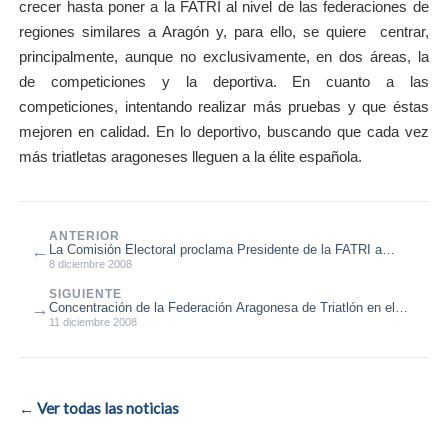
crecer hasta poner a la FATRI al nivel de las federaciones de
regiones similares a Aragón y, para ello, se quiere centrar,
principalmente, aunque no exclusivamente, en dos áreas, la
de competiciones y la deportiva. En cuanto a las
competiciones, intentando realizar más pruebas y que éstas
mejoren en calidad. En lo deportivo, buscando que cada vez
más triatletas aragoneses lleguen a la élite española.
ANTERIOR
←
La Comisión Electoral proclama Presidente de la FATRI a
Rodrigo Gómez García
8 diciembre 2008
SIGUIENTE
→
Concentración de la Federación Aragonesa de Triatlón en el
CAR de San Cugat
11 diciembre 2008
← Ver todas las noticias