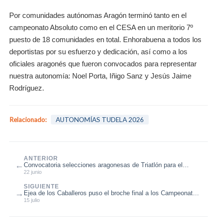
Por comunidades autónomas Aragón terminó tanto en el
campeonato Absoluto como en el CESA en un meritorio 7º
puesto de 18 comunidades en total. Enhorabuena a todos los
deportistas por su esfuerzo y dedicación, así como a los
oficiales aragonés que fueron convocados para representar
nuestra autonomía: Noel Porta, Iñigo Sanz y Jesús Jaime
Rodríguez.
Relacionado:
AUTONOMÍAS TUDELA 2026
ANTERIOR
←
Convocatoria selecciones aragonesas de Triatlón para el
Campeonato de España de ...
22 junio
SIGUIENTE
→
Ejea de los Caballeros puso el broche final a los Campeonatos
de Aragón de Triat...
15 julio