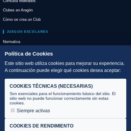
Consulta federados
Clubes en Aragón
Cómo se crea un Club
JUEGOS ESCOLARES
Normativa
Escuelas de Triatlón
Política de Cookies
Este sitio web utiliza cookies para mejorar su experiencia.
DIRECCIÓN TÉCNICA
A continuación puede elegir qué cookies desea aceptar:
Criterios
Selecciones
COOKIES TÉCNICAS (NECESARIAS)
Tecnificación
Son esenciales para el funcionamiento básico del sitio. El
sitio web no puede funcionar correctamente sin estas
cookies.
JUECES Y OFICIALES
Siempre activas
Comité de jueces
Documentos
COOKIES DE RENDIMIENTO