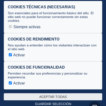
Selecciones
COOKIES TÉCNICAS (NECESARIAS)
Tecnificación
Son esenciales para el funcionamiento básico del sitio. El
sitio web no puede funcionar correctamente sin estas
cookies.
JUECES Y OFICIALES
Siempre activas
Comité de jueces
Documentos
COOKIES DE RENDIMIENTO
Nos ayudan a entender cómo los visitantes interactúan con
Cursos
el sitio web.
Circulares oficiales
Activar
Convocatorias y Equipaciones
COOKIES DE FUNCIONALIDAD
Permiten recordar sus preferencias y personalizar su
experiencia.
Av. José Atarés 101, semisótano. 50018 Zaragoza
(mapa)
Activar
976 516 083 ·
federacion@triatlonaragon.org
ACEPTAR TODAS
Privacidad
·
Cookies
GUARDAR SELECCIÓN