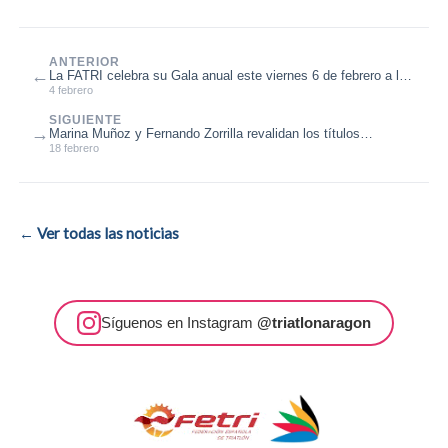
ANTERIOR
←
La FATRI celebra su Gala anual este viernes 6 de febrero a las
19h.
4 febrero
SIGUIENTE
→
Marina Muñoz y Fernando Zorrilla revalidan los títulos
nacionales de Duatlón MD ...
18 febrero
← Ver todas las noticias
Síguenos en Instagram
@triatlonaragon