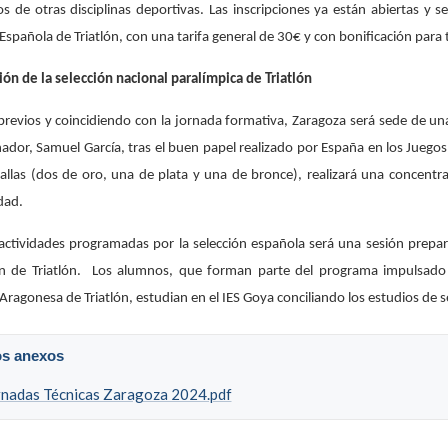
os de otras disciplinas deportivas. Las inscripciones ya están abiertas y 
Española de Triatlón, con una tarifa general de 30€ y con bonificación para 
ón de la selección nacional paralímpica de Triatlón
 previos y coincidiendo con la jornada formativa, Zaragoza será sede de una
nador, Samuel García, tras el buen papel realizado por España en los Juego
llas (dos de oro, una de plata y una de bronce), realizará una concentrac
dad.
actividades programadas por la selección española será una sesión prepa
ión de Triatlón. Los alumnos, que forman parte del programa impulsado
Aragonesa de Triatlón, estudian en el IES Goya conciliando los estudios de
os anexos
rnadas Técnicas Zaragoza 2024.pdf