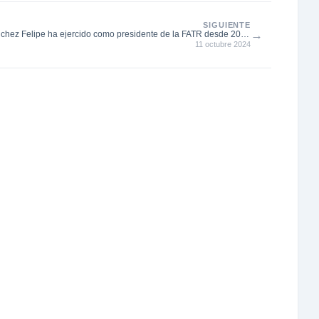
SIGUIENTE
→
chez Felipe ha ejercido como presidente de la FATR desde 2013
11 octubre 2024
hasta 202...