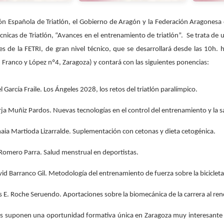
ón Española de Triatlón, el Gobierno de Aragón y la Federación Aragonesa
cnicas de Triatlón, “Avances en el entrenamiento de triatlón”. Se trata d
s de la FETRI, de gran nivel técnico, que se desarrollará desde las 10h. h
. Franco y López nº4, Zaragoza) y contará con las siguientes ponencias:
García Fraile. Los Ángeles 2028, los retos del triatlón paralímpico.
ja Muñiz Pardos. Nuevas tecnologías en el control del entrenamiento y la s
ia Martioda Lizarralde. Suplementación con cetonas y dieta cetogénica.
Romero Parra. Salud menstrual en deportistas.
id Barranco Gil. Metodología del entrenamiento de fuerza sobre la bicicleta
s E. Roche Seruendo. Aportaciones sobre la biomecánica de la carrera al rend
s suponen una oportunidad formativa única en Zaragoza muy interesante pa