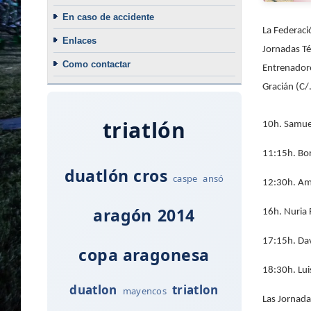
En caso de accidente
La Federaci
Enlaces
Jornadas Té
Como contactar
Entrenadore
Gracián (C/
triatlón
10h. Samuel 
11:15h. Bor
duatlón cros
caspe
ansó
12:30h. Ama
aragón
2014
16h. Nuria 
17:15h. Dav
copa aragonesa
18:30h. Lui
duatlon
triatlon
mayencos
Las Jornada