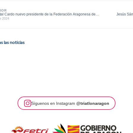
IOR
tal Cardo nuevo presidente de la Federación Aragonesa de
Jesús Sán
.
e 2024
 las noticias
Síguenos en Instagram
@triatlonaragon