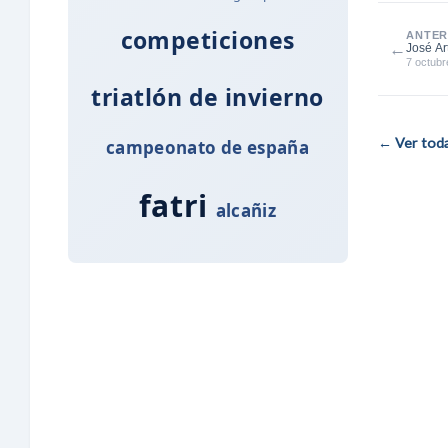
competiciones
ANTER
←
José Ar
Triatlón
7 octubr
triatlón de invierno
← Ver todas
campeonato de españa
fatri
alcañiz