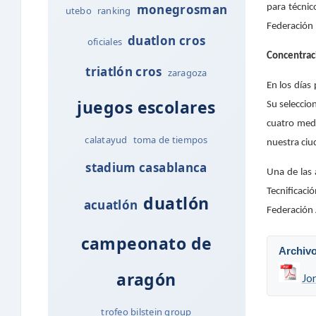
monegrosman
para técnic
utebo
ranking
Federación 
duatlon cros
oficiales
Concentraci
triatlón cros
zaragoza
En los días
juegos escolares
Su seleccio
cuatro meda
calatayud
toma de tiempos
nuestra ciu
stadium casablanca
Una de las 
Tecnificac
duatlón
acuatlón
Federación 
campeonato de
Archiv
aragón
Jo
trofeo bilstein group