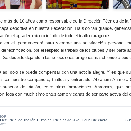
 más de 10 años como responsable de la Dirección Técnica de la F
tapa deportiva en nuestra Federación. Ha sido tan grande, genero
ación el agradecimiento infinito de todo el triatlón aragonés.
e en él, permanecerá para siempre una satisfacción personal má
de tecnificación, por el respeto al trabajo de los clubes y ser parte 
. Se despide dejando a las selecciones aragonesas subiendo a podiums
a así solo se puede compensar con una noticia alegre. Y es que su 
 ser nuestro compañero, triatleta y entrenador Abraham Añaños. 
r superior de triatlón, entre otras formaciones. Abraham, que t
ión llega con muchísimo entusiasmo y ganas de ser parte activa del c
IOR
Juez Oficial de Triatlón! Curso de Oficiales de Nivel 1 el 21 de enero
Sus
 2024