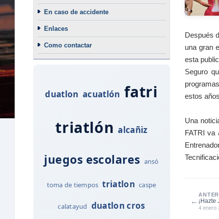
En caso de accidente
Enlaces
Después de
Como contactar
una gran e
esta public
Seguro qu
programas 
fatri
duatlon
acuatlón
estos años
Una notici
triatlón
alcañiz
FATRI va a
Entrenado
juegos escolares
Tecnificac
ansó
triatlon
toma de tiempos
caspe
ANTER
←
¡Hazte 
duatlon cros
calatayud
4 enero