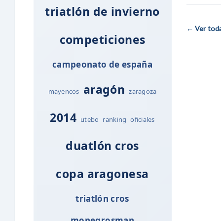
triatlón de invierno
← Ver todas
competiciones
campeonato de españa
aragón
mayencos
zaragoza
2014
utebo
ranking
oficiales
duatlón cros
copa aragonesa
triatlón cros
monegrosman