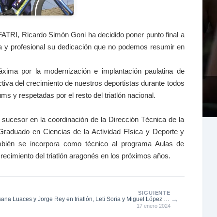
ATRI, Ricardo Simón Goni ha decidido poner punto final a
sa y profesional su dedicación que no podemos resumir en
xima por la modernización e implantación paulatina de
activa del crecimiento de nuestros deportistas durante todos
 y respetadas por el resto del triatlón nacional.
sucesor en la coordinación de la Dirección Técnica de la
Graduado en Ciencias de la Actividad Física y Deporte y
ambién se incorpora como técnico al programa Aulas de
recimiento del triatlón aragonés en los próximos años.
SIGUIENTE
→
ana Luaces y Jorge Rey en triatlón, Leti Soria y Miguel López en
Duatlón, ven...
17 enero 2024