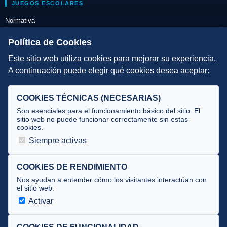
JUEGOS ESCOLARES
Normativa
Escuelas de Triatlón
Política de Cookies
Este sitio web utiliza cookies para mejorar su experiencia.
DIRECCIÓN TÉCNICA
A continuación puede elegir qué cookies desea aceptar:
Criterios
Selecciones
COOKIES TÉCNICAS (NECESARIAS)
Tecnificación
Son esenciales para el funcionamiento básico del sitio. El
sitio web no puede funcionar correctamente sin estas
cookies.
JUECES Y OFICIALES
Siempre activas
Comité de jueces
Documentos
COOKIES DE RENDIMIENTO
Nos ayudan a entender cómo los visitantes interactúan con
Cursos
el sitio web.
Circulares oficiales
Activar
Convocatorias y Equipaciones