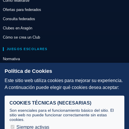
Cómo federarse
Ofertas para federados
Consulta federados
Clubes en Aragón
Cómo se crea un Club
JUEGOS ESCOLARES
Normativa
Escuelas de Triatlón
Política de Cookies
Este sitio web utiliza cookies para mejorar su experiencia.
DIRECCIÓN TÉCNICA
A continuación puede elegir qué cookies desea aceptar:
Criterios
Selecciones
COOKIES TÉCNICAS (NECESARIAS)
Tecnificación
Son esenciales para el funcionamiento básico del sitio. El
sitio web no puede funcionar correctamente sin estas
cookies.
JUECES Y OFICIALES
Siempre activas