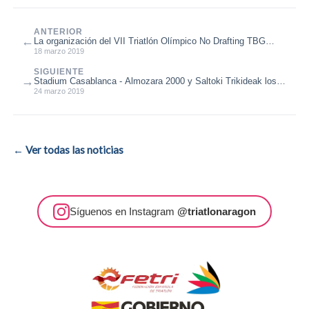
ANTERIOR
←
La organización del VII Triatlón Olímpico No Drafting TBG
comunica su suspensión...
18 marzo 2019
SIGUIENTE
→
Stadium Casablanca - Almozara 2000 y Saltoki Trikideak los
mejores equipos en Ma...
24 marzo 2019
← Ver todas las noticias
Síguenos en Instagram
@triatlonaragon