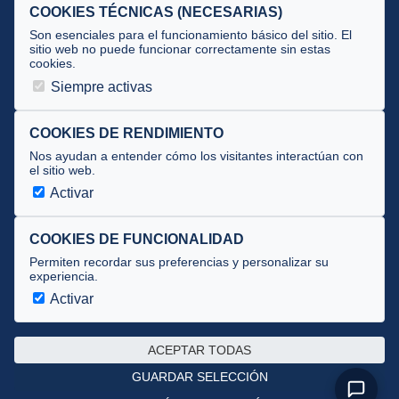
Selecciones
COOKIES TÉCNICAS (NECESARIAS)
Tecnificación
Son esenciales para el funcionamiento básico del sitio. El
sitio web no puede funcionar correctamente sin estas
cookies.
JUECES Y OFICIALES
Siempre activas
Comité de jueces
Documentos
COOKIES DE RENDIMIENTO
Nos ayudan a entender cómo los visitantes interactúan con
Cursos
el sitio web.
Circulares oficiales
Activar
Convocatorias y Equipaciones
COOKIES DE FUNCIONALIDAD
Permiten recordar sus preferencias y personalizar su
experiencia.
Av. José Atarés 101, semisótano. 50018 Zaragoza
(mapa)
Activar
976 516 083 ·
federacion@triatlonaragon.org
ACEPTAR TODAS
Privacidad
·
Cookies
GUARDAR SELECCIÓN