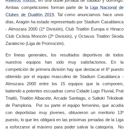
Relevos mixtos
, en una doble jornada de sábado y domingo.
Ambas competiciones forman parte de la
Liga Nacional de
Clubes de Duatlón 2019.
Tal como anunciamos hace unos
días, Aragón ha estado representado por Stadium Casablanca
- Almozara 2000 (1ª División), Club Triatlón Europa e Hinaco
Club Ciclista Monzón (2ª División), y Octavus Triatlón Skoda
Zaratecno (Liga de Promoción).
En líneas generales, los resultados deportivos de todos
nuestros equipos han sido muy satisfactorios. En la
competición de primera división hay que destacar el 6º puesto
obtenido por el equipo masculino de Stadium Casablanca -
Almozara 2000 entre los 15 equipos que la componen,
batiendo a potentes escuadras como Cidade Lugo Fluvial, Prat
Triatló, Triatlón Albacete, Arcade Santiago, o Saltoki Trikideak
de Pamplona. Por su parte el equipo femenino, que acudía
con deportistas muy jóvenes, obtuvieron un meritorio 13º
puesto, lo que les obligará en las próximas jornadas de la Liga
a esforzarse al máximo para poder salvar la categoría. No