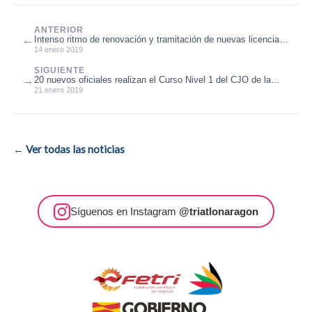
ANTERIOR
←
Intenso ritmo de renovación y tramitación de nuevas licencias
2019
14 enero 2019
SIGUIENTE
→
20 nuevos oficiales realizan el Curso Nivel 1 del CJO de la
FATRI
21 enero 2019
← Ver todas las noticias
Síguenos en Instagram
@triatlonaragon