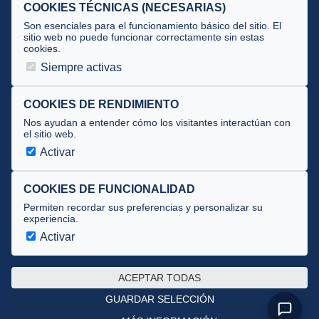
Selecciones
COOKIES TÉCNICAS (NECESARIAS)
Tecnificación
Son esenciales para el funcionamiento básico del sitio. El
sitio web no puede funcionar correctamente sin estas
cookies.
JUECES Y OFICIALES
Siempre activas
Comité de jueces
Documentos
COOKIES DE RENDIMIENTO
Nos ayudan a entender cómo los visitantes interactúan con
Cursos
el sitio web.
Circulares oficiales
Activar
Convocatorias y Equipaciones
COOKIES DE FUNCIONALIDAD
Permiten recordar sus preferencias y personalizar su
experiencia.
Av. José Atarés 101, semisótano. 50018 Zaragoza
(mapa)
Activar
976 516 083 ·
federacion@triatlonaragon.org
ACEPTAR TODAS
Privacidad
·
Cookies
GUARDAR SELECCIÓN