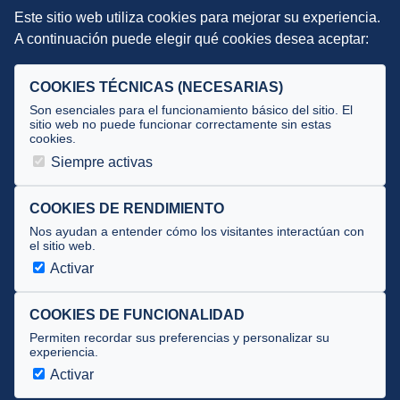
Este sitio web utiliza cookies para mejorar su experiencia.
DIRECCIÓN TÉCNICA
A continuación puede elegir qué cookies desea aceptar:
Criterios
Selecciones
COOKIES TÉCNICAS (NECESARIAS)
Tecnificación
Son esenciales para el funcionamiento básico del sitio. El
sitio web no puede funcionar correctamente sin estas
cookies.
JUECES Y OFICIALES
Siempre activas
Comité de jueces
Documentos
COOKIES DE RENDIMIENTO
Nos ayudan a entender cómo los visitantes interactúan con
Cursos
el sitio web.
Circulares oficiales
Activar
Convocatorias y Equipaciones
COOKIES DE FUNCIONALIDAD
Permiten recordar sus preferencias y personalizar su
experiencia.
Av. José Atarés 101, semisótano. 50018 Zaragoza
(mapa)
Activar
976 516 083 ·
federacion@triatlonaragon.org