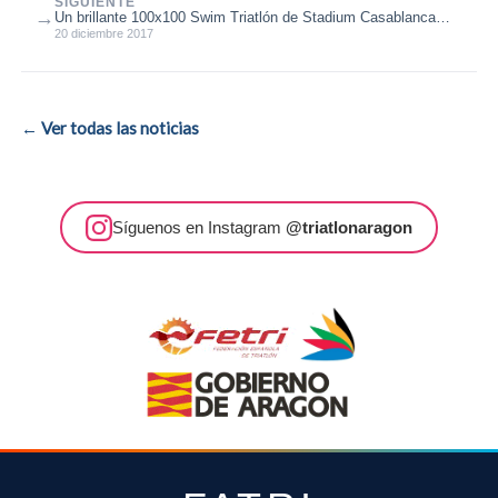
SIGUIENTE
→
Un brillante 100x100 Swim Triatlón de Stadium Casablanca
cierra la temporada
20 diciembre 2017
← Ver todas las noticias
Síguenos en Instagram
@triatlonaragon