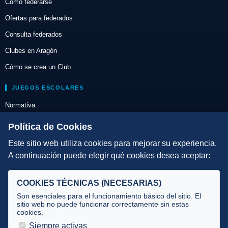
Cómo federarse
Ofertas para federados
Consulta federados
Clubes en Aragón
Cómo se crea un Club
JUEGOS ESCOLARES
Normativa
Escuelas de Triatlón
Política de Cookies
Este sitio web utiliza cookies para mejorar su experiencia.
DIRECCIÓN TÉCNICA
A continuación puede elegir qué cookies desea aceptar:
Criterios
Selecciones
COOKIES TÉCNICAS (NECESARIAS)
Tecnificación
Son esenciales para el funcionamiento básico del sitio. El
sitio web no puede funcionar correctamente sin estas
cookies.
JUECES Y OFICIALES
Siempre activas