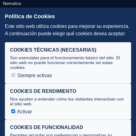
Normativa
Escuelas de Triatlón
Política de Cookies
Este sitio web utiliza cookies para mejorar su experiencia.
DIRECCIÓN TÉCNICA
A continuación puede elegir qué cookies desea aceptar:
Criterios
Selecciones
COOKIES TÉCNICAS (NECESARIAS)
Tecnificación
Son esenciales para el funcionamiento básico del sitio. El
sitio web no puede funcionar correctamente sin estas
cookies.
JUECES Y OFICIALES
Siempre activas
Comité de jueces
Documentos
COOKIES DE RENDIMIENTO
Nos ayudan a entender cómo los visitantes interactúan con
Cursos
el sitio web.
Circulares oficiales
Activar
Convocatorias y Equipaciones
COOKIES DE FUNCIONALIDAD
Permiten recordar sus preferencias y personalizar su