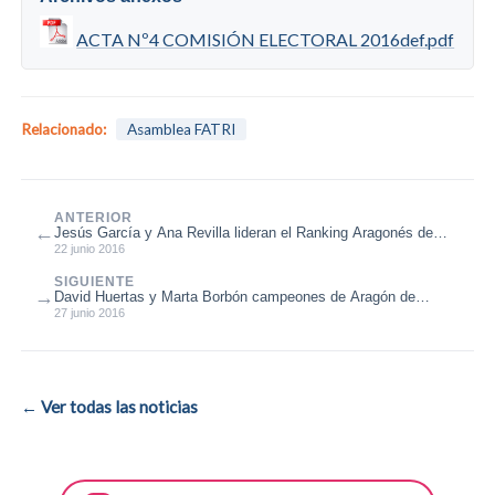
ACTA Nº4 COMISIÓN ELECTORAL 2016def.pdf
Relacionado:
Asamblea FATRI
ANTERIOR
←
Jesús García y Ana Revilla lideran el Ranking Aragonés de
Triatlón 2016
22 junio 2016
SIGUIENTE
→
David Huertas y Marta Borbón campeones de Aragón de
Acuatlón 2016
27 junio 2016
← Ver todas las noticias