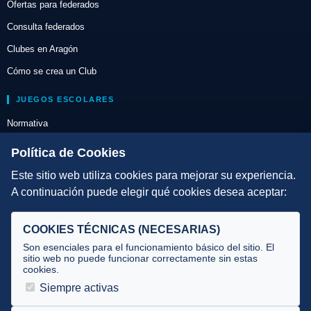
Ofertas para federados
Consulta federados
Clubes en Aragón
Cómo se crea un Club
JUEGOS ESCOLARES
Normativa
Escuelas de Triatlón
Política de Cookies
Este sitio web utiliza cookies para mejorar su experiencia.
DIRECCIÓN TÉCNICA
A continuación puede elegir qué cookies desea aceptar:
Criterios
Selecciones
COOKIES TÉCNICAS (NECESARIAS)
Tecnificación
Son esenciales para el funcionamiento básico del sitio. El
sitio web no puede funcionar correctamente sin estas
cookies.
JUECES Y OFICIALES
Siempre activas
Comité de jueces