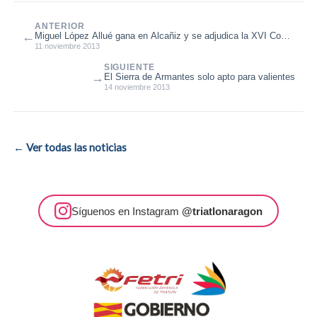
ANTERIOR
←
Miguel López Allué gana en Alcañiz y se adjudica la XVI Copa
TRANSIZION de Duatl...
11 noviembre 2013
SIGUIENTE
→
El Sierra de Armantes solo apto para valientes
14 noviembre 2013
← Ver todas las noticias
Síguenos en Instagram
@triatlonaragon