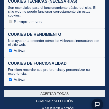
COOKIES TÉCNICAS (NECESARIAS)
Tecnificación
Son esenciales para el funcionamiento básico del sitio. El
sitio web no puede funcionar correctamente sin estas
cookies.
JUECES Y OFICIALES
Siempre activas
Comité de jueces
Documentos
COOKIES DE RENDIMIENTO
Nos ayudan a entender cómo los visitantes interactúan con
Cursos
el sitio web.
Circulares oficiales
Activar
Convocatorias y Equipaciones
COOKIES DE FUNCIONALIDAD
Permiten recordar sus preferencias y personalizar su
experiencia.
Av. José Atarés 101, semisótano. 50018 Zaragoza
(mapa)
Activar
976 516 083 ·
federacion@triatlonaragon.org
ACEPTAR TODAS
Privacidad
·
Cookies
GUARDAR SELECCIÓN
MÁS INFORMACIÓN