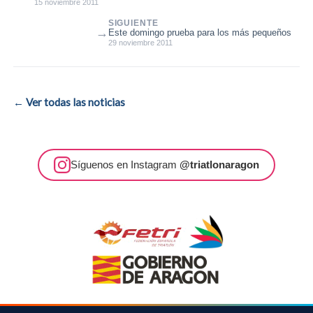
Duatlón Cros
15 noviembre 2011
SIGUIENTE
→
Este domingo prueba para los más pequeños
29 noviembre 2011
← Ver todas las noticias
Síguenos en Instagram
@triatlonaragon