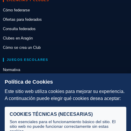
Cómo federarse
Ofertas para federados
Consulta federados
Clubes en Aragón
Cómo se crea un Club
JUEGOS ESCOLARES
Normativa
Escuelas de Triatlón
Política de Cookies
Este sitio web utiliza cookies para mejorar su experiencia.
DIRECCIÓN TÉCNICA
A continuación puede elegir qué cookies desea aceptar:
Criterios
Selecciones
COOKIES TÉCNICAS (NECESARIAS)
Tecnificación
Son esenciales para el funcionamiento básico del sitio. El
sitio web no puede funcionar correctamente sin estas