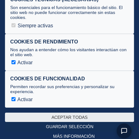
Tecnificación
Son esenciales para el funcionamiento básico del sitio. El
sitio web no puede funcionar correctamente sin estas
cookies.
JUECES Y OFICIALES
Siempre activas
Comité de jueces
Documentos
COOKIES DE RENDIMIENTO
Nos ayudan a entender cómo los visitantes interactúan con
Cursos
el sitio web.
Circulares oficiales
Activar
Convocatorias y Equipaciones
COOKIES DE FUNCIONALIDAD
Permiten recordar sus preferencias y personalizar su
experiencia.
Av. José Atarés 101, semisótano. 50018 Zaragoza
(mapa)
Activar
976 516 083 ·
federacion@triatlonaragon.org
ACEPTAR TODAS
Privacidad
·
Cookies
GUARDAR SELECCIÓN
MÁS INFORMACIÓN
Desarrollado por
theflyingdevil.com