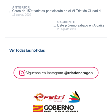
ANTERIOR
←
Cerca de 150 triatletas participarán en el VI Triatlón Ciudad de
Teruel-Campeona...
19 agosto 2010
SIGUIENTE
→
Este próximo sábado en Alcañiz
26 agosto 2010
← Ver todas las noticias
Síguenos en Instagram
@triatlonaragon