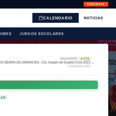
FEDÉRATE
CALENDARIO
NOTICIAS
LUBES
JUEGOS ESCOLARES
SIGUIENTE
★ CTO
→
 SIERRA DE ARMANTES - Cto. Aragón de Duatlón Cros 2022
6 noviembre 2022
LAR