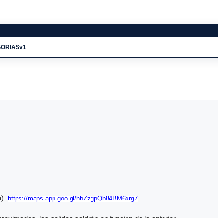
EGORIASv1
a).
https://maps.app.goo.gl/hbZzgpQb84BM6xrg7