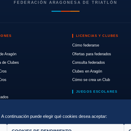
FEDERACIÓN ARAGONESA DE TRIATLÓN
IONES
LICENCIAS Y CLUBES
Cómo federarse
de Aragón
Ofertas para federados
a de Clubes
Consulta federados
Cros
Clubes en Aragón
Cros
Cómo se crea un Club
JUEGOS ESCOLARES
ltados
Normativa
lón
Escuelas de Triatlón
a. A continuación puede elegir qué cookies desea aceptar: