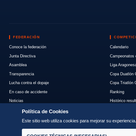
FEDERACIÓN
COMPETIC
Conoce la federación
Calendario
Junta Directiva
Campeonatos 
Asamblea
Liga Aragones
Transparencia
Copa Duatlón 
Lucha contra el dopaje
Copa Triatlón 
En caso de accidente
Ranking
Noticias
Histórico resu
Eventos
Mi primer triat
Política de Cookies
Enlaces
Normativas
Este sitio web utiliza cookies para mejorar su experienci
Contacto
Organizadores