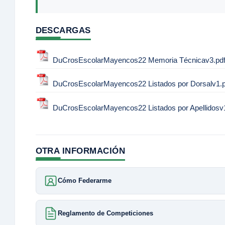
DESCARGAS
DuCrosEscolarMayencos22 Memoria Técnicav3.pd
DuCrosEscolarMayencos22 Listados por Dorsalv1.p
DuCrosEscolarMayencos22 Listados por Apellidosv1
OTRA INFORMACIÓN
Cómo Federarme
Reglamento de Competiciones