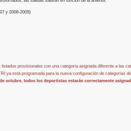
roximados, las salidas saldrán en función de la anterior.
007 y 2008-2009)
 listados provisionales con una categoría asignada diferente a las c
TRI ya está programada para la nueva configuración de categorías d
7 de octubre, todos los deportistas estarán correctamente asigna