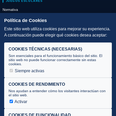
JUEGOS ESCOLARES
Normativa
Escuelas de Triatlón
Política de Cookies
Este sitio web utiliza cookies para mejorar su experiencia.
DIRECCIÓN TÉCNICA
A continuación puede elegir qué cookies desea aceptar:
Criterios
Selecciones
COOKIES TÉCNICAS (NECESARIAS)
Tecnificación
Son esenciales para el funcionamiento básico del sitio. El
sitio web no puede funcionar correctamente sin estas
cookies.
JUECES Y OFICIALES
Siempre activas
Comité de jueces
Documentos
COOKIES DE RENDIMIENTO
Nos ayudan a entender cómo los visitantes interactúan con
Cursos
el sitio web.
Circulares oficiales
Activar
Convocatorias y Equipaciones
COOKIES DE FUNCIONALIDAD