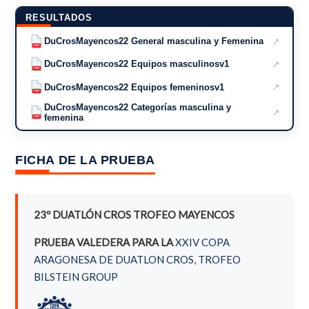
RESULTADOS
↗
DuCrosMayencos22 General masculina y Femenina
PDF
↗
DuCrosMayencos22 Equipos masculinosv1
PDF
↗
DuCrosMayencos22 Equipos femeninosv1
PDF
DuCrosMayencos22 Categorías masculina y
↗
femenina
PDF
FICHA DE LA PRUEBA
23º DUATLÓN CROS TROFEO MAYENCOS
PRUEBA VALEDERA PARA LA
XXIV COPA
ARAGONESA DE DUATLON CROS, TROFEO
BILSTEIN GROUP