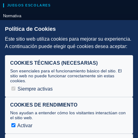
JUEGOS ESCOLARES
Normativa
Escuelas de Triatlón
Política de Cookies
Este sitio web utiliza cookies para mejorar su experiencia.
DIRECCIÓN TÉCNICA
A continuación puede elegir qué cookies desea aceptar:
Criterios
Selecciones
COOKIES TÉCNICAS (NECESARIAS)
Tecnificación
Son esenciales para el funcionamiento básico del sitio. El
sitio web no puede funcionar correctamente sin estas
cookies.
JUECES Y OFICIALES
Siempre activas
Comité de jueces
Documentos
COOKIES DE RENDIMIENTO
Nos ayudan a entender cómo los visitantes interactúan con
Cursos
el sitio web.
Circulares oficiales
Activar
Convocatorias y Equipaciones