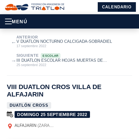
CALENDARIO
MENÚ
ANTERIOR
←
V DUATLÓN NOCTURNO CALCIGADA-SOBRADIEL
17 septiembre 2022
SIGUIENTE
ESCOLAR
→
III DUATLON ESCOLAR HOJAS MUERTAS DE
MONTALBÁN
25 septiembre 2022
VIII DUATLON CROS VILLA DE
ALFAJARIN
DUATLÓN CROSS
DOMINGO 25 SEPTIEMBRE 2022
ALFAJARÍN
(ZARAGOZA)