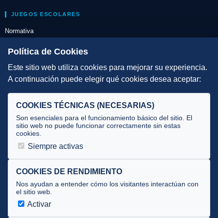
JUEGOS ESCOLARES
Normativa
Escuelas de Triatlón
Política de Cookies
Este sitio web utiliza cookies para mejorar su experiencia.
DIRECCIÓN TÉCNICA
A continuación puede elegir qué cookies desea aceptar:
Criterios
Selecciones
COOKIES TÉCNICAS (NECESARIAS)
Tecnificación
Son esenciales para el funcionamiento básico del sitio. El
sitio web no puede funcionar correctamente sin estas
cookies.
JUECES Y OFICIALES
Siempre activas
Comité de jueces
Documentos
COOKIES DE RENDIMIENTO
Nos ayudan a entender cómo los visitantes interactúan con
Cursos
el sitio web.
Circulares oficiales
Activar
Convocatorias y Equipaciones